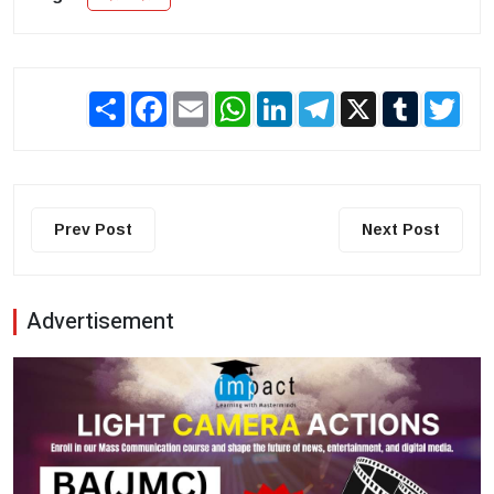
Share
Facebook
Email
WhatsApp
LinkedIn
Telegram
X
Tumblr
Twit
Prev Post
Next Post
Advertisement