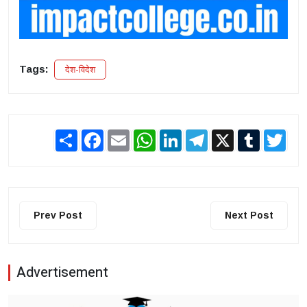
Tags:
देश-विदेश
Share
Facebook
Email
WhatsApp
LinkedIn
Telegram
X
Tumblr
Twit
Prev Post
Next Post
Advertisement