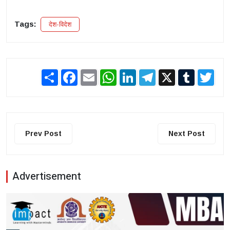
Tags:
देश-विदेश
Share
Facebook
Email
WhatsApp
LinkedIn
Telegram
X
Tumblr
Twit
Prev Post
Next Post
Advertisement