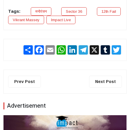
Tags:
मनोरंजन
Sector 36
12th Fail
Vikrant Massey
Impact Live
Share
Facebook
Email
WhatsApp
LinkedIn
Telegram
X
Tumblr
Twit
Prev Post
Next Post
Advertisement