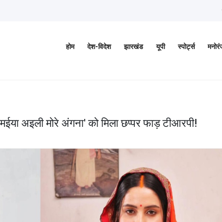
होम
देश-विदेश
झारखंड
यूपी
स्पोर्ट्स
मनोर
म 'मईया अइली मोरे अंगना' को मिला छप्पर फाड़ टीआरपी!