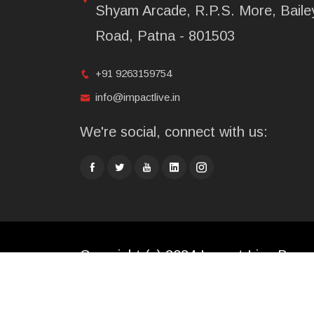
Shyam Arcade, R.P.S. More, Baile
Road, Patna - 801503
+91 9263159754
info@impactlive.in
We're social, connect with us:
Copyright (c) 2024 Impact Live Broad
Limited. All rights reserved.