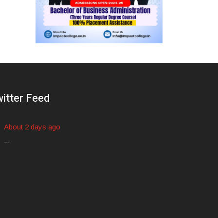
itter Feed
About 2 days ago
...