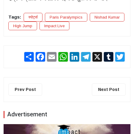
Tags:
स्पोर्ट्स
Paris Paralympics
Nishad Kumar
High Jump
Impact Live
Share
Facebook
Email
WhatsApp
LinkedIn
Telegram
X
Tumblr
Twit
Prev Post
Next Post
Advertisement