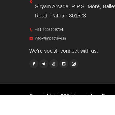
Shyam Arcade, R.P.S. More, Baile
Road, Patna - 801503
+91 9263159754
info@impactlive.in
We're social, connect with us:
Copyright (c) 2024 Impact Live Broad
Limited. All rights reserved.