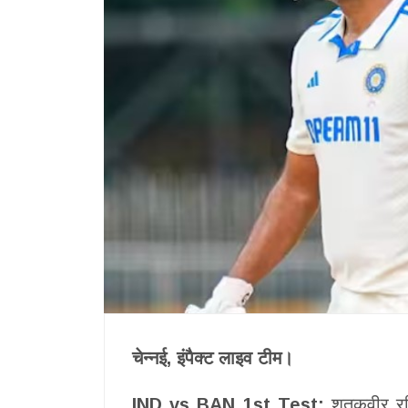
चेन्नई, इंपैक्ट लाइव टीम।
IND vs BAN 1st Test:
शतकवीर रवि