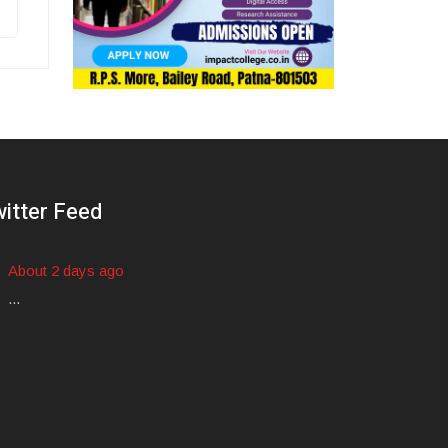
itter Feed
About 2 days ago
...