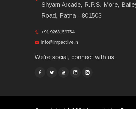
Shyam Arcade, R.P.S. More, Baile
Road, Patna - 801503
+91 9263159754
info@impactlive.in
We're social, connect with us:
Copyright (c) 2024 Impact Live Broad
Limited. All rights reserved.