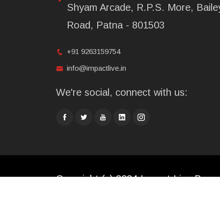
Shyam Arcade, R.P.S. More, Baile
Road, Patna - 801503
+91 9263159754
info@impactlive.in
We're social, connect with us:
Copyright (c) 2024 Impact Live Broad
Limited. All rights reserved.