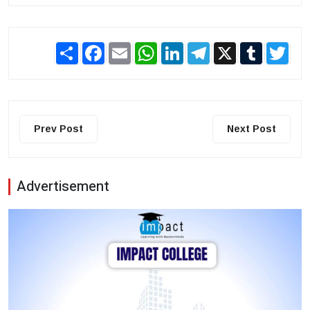
Share
Facebook
Email
WhatsApp
LinkedIn
Telegram
X
Tumblr
Twit
Prev Post
Next Post
Advertisement