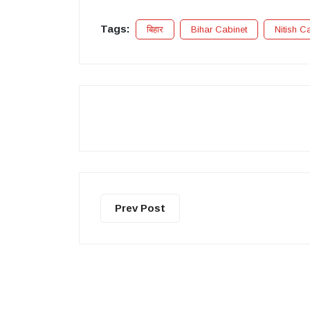
Tags:
बिहार
Bihar Cabinet
Nitish C
Prev Post