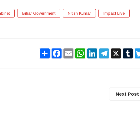
abinet
Bihar Government
Nitish Kumar
Impact Live
Share
Facebook
Email
WhatsApp
LinkedIn
Telegram
X
Tu
Next Post