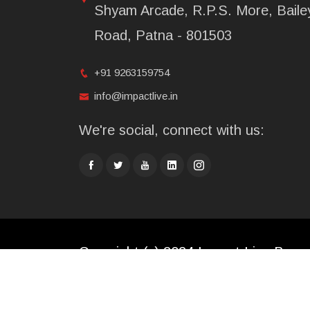
Shyam Arcade, R.P.S. More, Baile
Road, Patna - 801503
+91 9263159754
info@impactlive.in
We're social, connect with us:
Copyright (c) 2024 Impact Live Broad
Limited. All rights reserved.