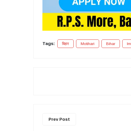
Tags:
बिहार
Motihari
Bihar
Im
Prev Post