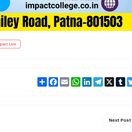
pact Live
Share
Facebook
Email
WhatsApp
LinkedIn
Telegram
X
Tu
Next Post