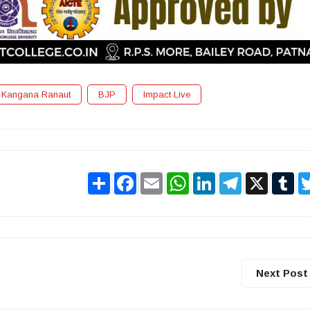
Kangana Ranaut
BJP
Impact Live
Share
Facebook
Email
WhatsApp
LinkedIn
Telegram
X
Tu
Next Post