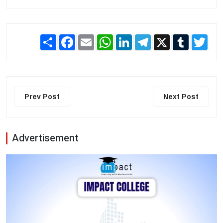
Share
Facebook
Email
WhatsApp
LinkedIn
Telegram
X
Tumblr
Twit
Prev Post
Next Post
Advertisement