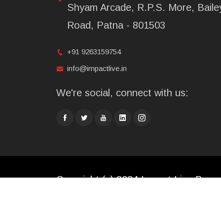
Shyam Arcade, R.P.S. More, Baile
Road, Patna - 801503
+91 9263159754
info@impactlive.in
We're social, connect with us:
Copyright (c) 2024 Impact Live Broad
Limited. All rights reserved.