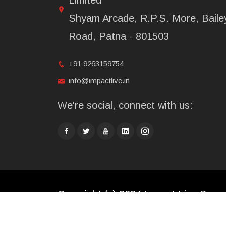
Limited
Shyam Arcade, R.P.S. More, Baile
Road, Patna - 801503
+91 9263159754
info@impactlive.in
We're social, connect with us:
Copyright (c) 2024 Impact Live Broad
Limited. All rights reserved.