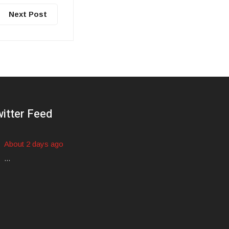
Next Post
itter Feed
About 2 days ago
...