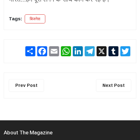
Tags:
बिजनेस
Share
Facebook
Email
WhatsApp
LinkedIn
Telegram
X
Tumblr
Twit
Prev Post
Next Post
About The Magazine