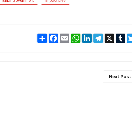
Bihar Government
Impact Live
Share
Facebook
Email
WhatsApp
LinkedIn
Telegram
X
Tu
Next Post