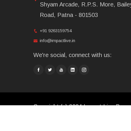
Shyam Arcade, R.P.S. More, Baile
Road, Patna - 801503
+91 9263159754
info@impactlive.in
We're social, connect with us:
Copyright (c) 2024 Impact Live Broad
Limited. All rights reserved.