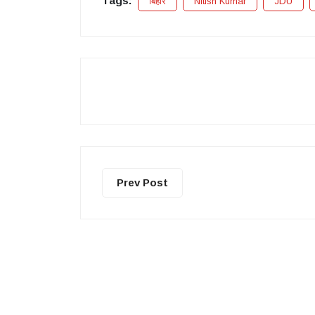
Tags:
बिहार
Nitish Kumar
JDU
Prev Post