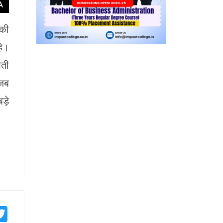
नकी
हे।
खती
 जब
ड़े
mblr
Twitter