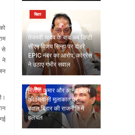
बिहार
by
Admin
Aug 10, 2025
 को
तेजस्वी यादव के बाद अब डिप्टी
राम
सीएम विजय सिन्हा पर दोहरे
 से
EPIC नंबर का आरोप, कांग्रेस
 ने
ने उठाए गंभीर सवाल
जिन
by
Admin
Aug 09, 2025
नीतीश कुमार और आनंद मोहन
बिहार
है।
की सियासी मुलाकात पर
बवाल,बिहार की राजनीति में
वान
हलचल
 गई