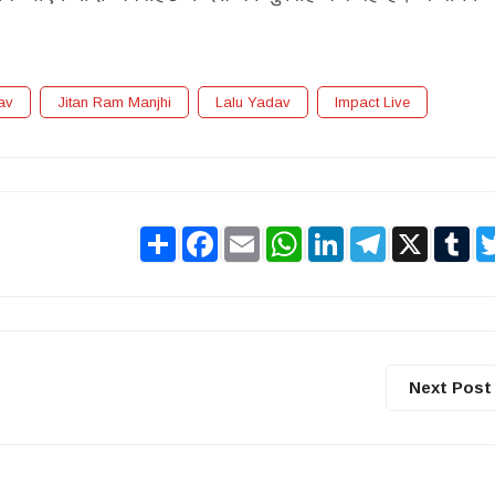
av
Jitan Ram Manjhi
Lalu Yadav
Impact Live
Share
Facebook
Email
WhatsApp
LinkedIn
Telegram
X
Tu
Next Post