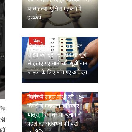
आत्महत्या, पुलिस महकमे में
हड़कंप
by
Admin
Aug 08, 2025
बिहार
बिहार में बीएलओ ने बूथों पर
साझा की ड्राफ्ट मतदाता सूची
से हटाए गए नामों की सूची,नाम
जोड़ने के लिए मांगे गए आवेदन
by
Admin
Aug 07, 2025
बिहार में राहुल गांधी की 15-
बिहार
दिवसीय मतदाता अधिकार
 कि
यात्रा, विधानसभा चुनाव से
ेडी
पहले महागठबंधन की बड़ी
हीं