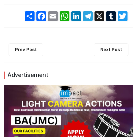
Share
Facebook
Email
WhatsApp
LinkedIn
Telegram
X
Tumblr
Twit
Prev Post
Next Post
Advertisement