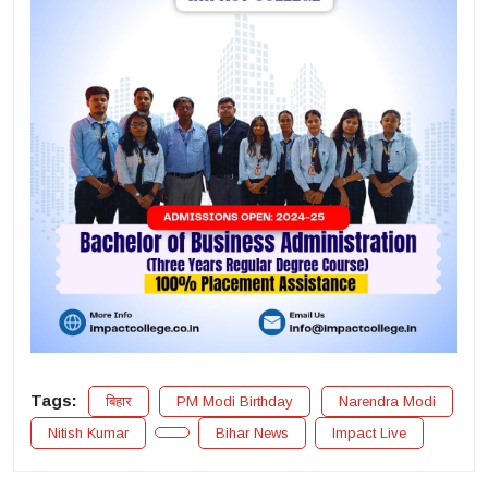
Tags:
बिहार
PM Modi Birthday
Narendra Modi
Nitish Kumar
Bihar News
Impact Live