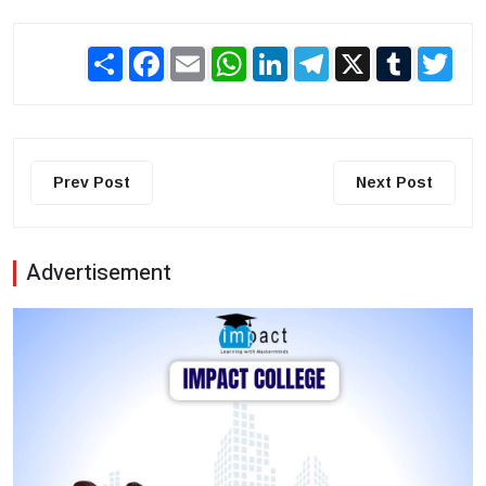
Share
Facebook
Email
WhatsApp
LinkedIn
Telegram
X
Tumblr
Twit
Prev Post
Next Post
Advertisement