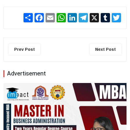
Share
Facebook
Email
WhatsApp
LinkedIn
Telegram
X
Tumblr
Twit
Prev Post
Next Post
Advertisement