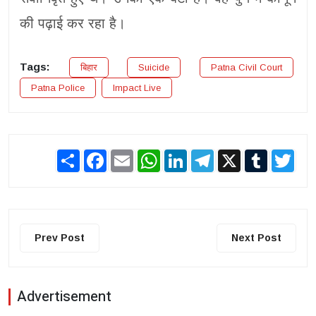
की पढ़ाई कर रहा है।
Tags:
बिहार
Suicide
Patna Civil Court
Patna Police
Impact Live
Share
Facebook
Email
WhatsApp
LinkedIn
Telegram
X
Tumblr
Twit
Prev Post
Next Post
Advertisement