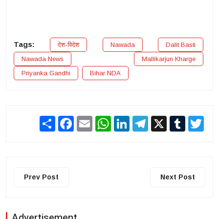
Tags:
देश-विदेश
Nawada
Dalit Basti
Nawada News
Mallikarjun Kharge
Priyanka Gandhi
Bihar NDA
Share
Facebook
Email
WhatsApp
LinkedIn
Telegram
X
Tumblr
Twit
Prev Post
Next Post
Advertisement