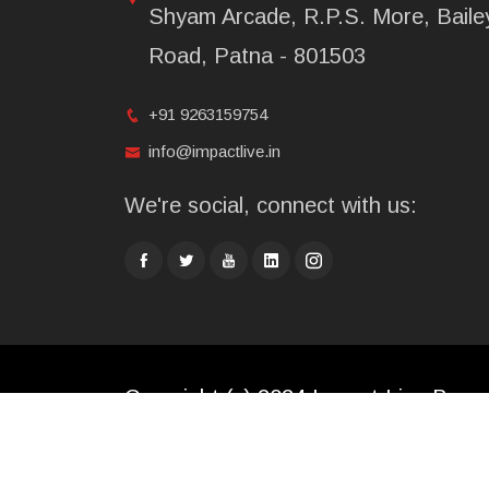
Shyam Arcade, R.P.S. More, Baile
Road, Patna - 801503
+91 9263159754
info@impactlive.in
We're social, connect with us:
Copyright (c) 2024 Impact Live Broad
Limited. All rights reserved.