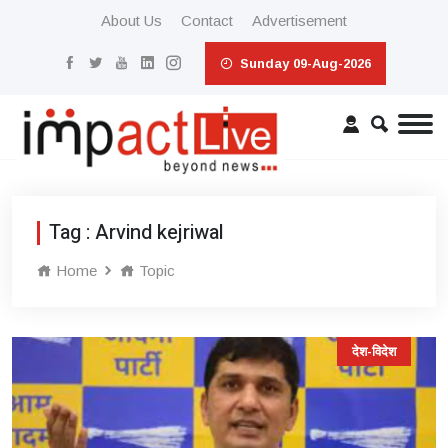
About Us
Contact
Advertisement
Sunday 09-Aug-2026
Tag : Arvind kejriwal
Home
Topic
देश-विदेश