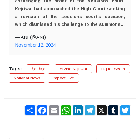
challenging the order of the sessions court.
Kejriwal had approached the High Court seeking
a revision of the sessions court’s decision,
which dismissed his challenge to the summons…
— ANI (@ANI)
November 12, 2024
Tags:
देश-विदेश
Arvind Kejriwal
Liquor Scam
National News
Impact Live
Share
Facebook
Email
WhatsApp
LinkedIn
Telegram
X
Tumblr
Twit