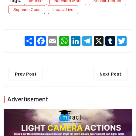
Tags:
देश-विदेश
Narendra Modi
Shashi Tharoor
Supreme Court
Impact Live
Share
Facebook
Email
WhatsApp
LinkedIn
Telegram
X
Tumblr
Twit
Prev Post
Next Post
Advertisement