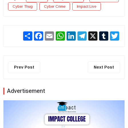
Cyber ​​Thug
Cyber ​​Crime
Impact Live
Share
Facebook
Email
WhatsApp
LinkedIn
Telegram
X
Tumblr
Twit
Prev Post
Next Post
Advertisement