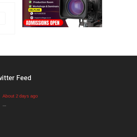
itter Feed
About 2 days ago
...