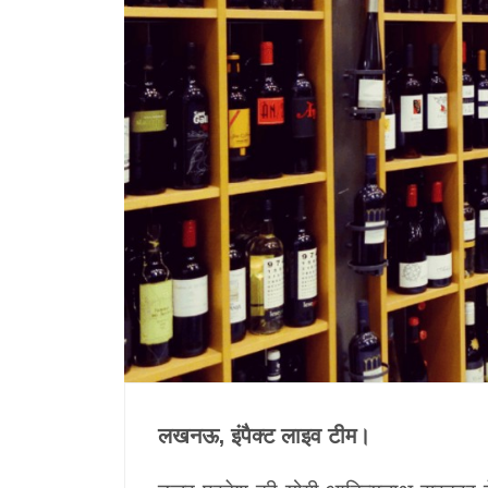
लखनऊ, इंपैक्ट लाइव टीम।