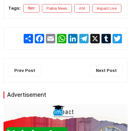
Tags:
बिहार
Patna News
ASI
Impact Live
Share
Facebook
Email
WhatsApp
LinkedIn
Telegram
X
Tumblr
Twit
Prev Post
Next Post
Advertisement