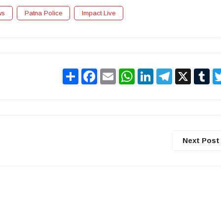
ws
Patna Police
Impact Live
Share
Facebook
Email
WhatsApp
LinkedIn
Telegram
X
Tu
Next Post