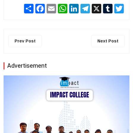
Share
Facebook
Email
WhatsApp
LinkedIn
Telegram
X
Tumblr
Twit
Prev Post
Next Post
Advertisement