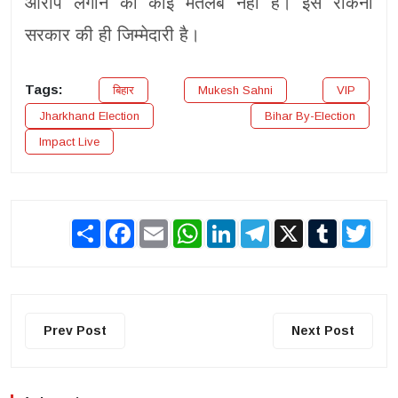
आरोप लगाने का कोई मतलब नहीं है। इसे रोकना
सरकार की ही जिम्मेदारी है।
Tags:
बिहार
Mukesh Sahni
VIP
Jharkhand Election
Bihar By-Election
Impact Live
Share
Facebook
Email
WhatsApp
LinkedIn
Telegram
X
Tumblr
Twit
Prev Post
Next Post