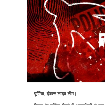
पूर्णिया, इंपैक्ट लाइव टीम।