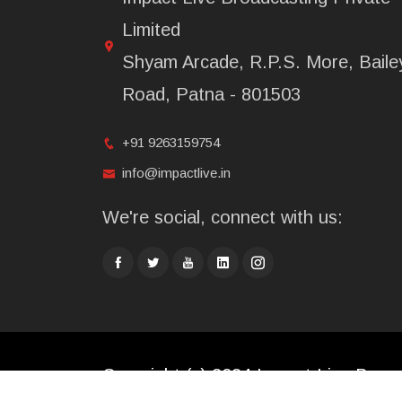
Limited
Shyam Arcade, R.P.S. More, Baile
Road, Patna - 801503
+91 9263159754
info@impactlive.in
We're social, connect with us:
Copyright (c) 2024 Impact Live Broad