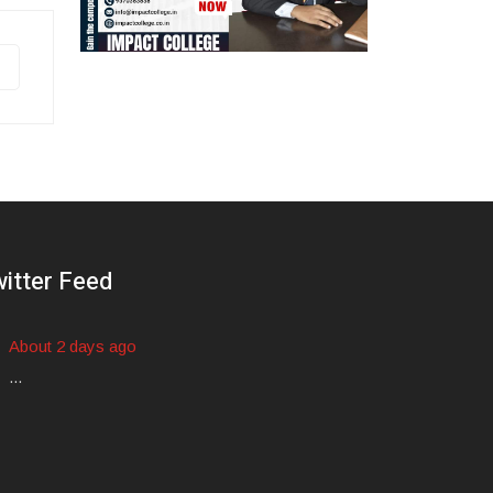
itter Feed
About 2 days ago
...