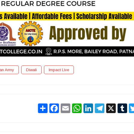
ian Army
Diwali
Impact Live
Share
Facebook
Email
WhatsApp
LinkedIn
Telegram
X
Tu