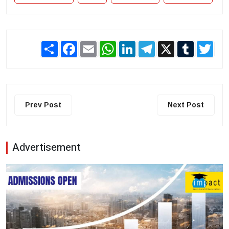
Share
Facebook
Email
WhatsApp
LinkedIn
Telegram
X
Tumblr
Twit
Prev Post
Next Post
Advertisement