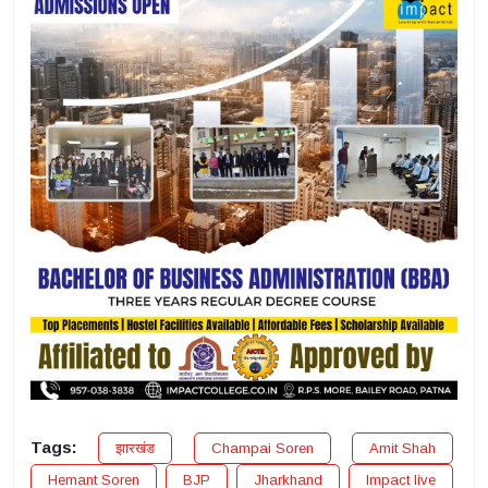
Tags:
झारखंड
Champai Soren
Amit Shah
Hemant Soren
BJP
Jharkhand
Impact live