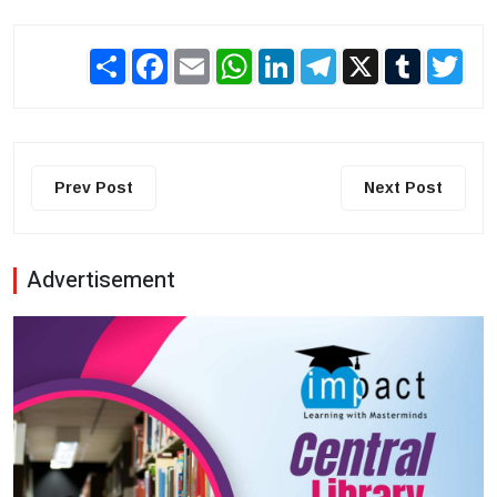
Share
Facebook
Email
WhatsApp
LinkedIn
Telegram
X
Tumblr
Twit
Prev Post
Next Post
Advertisement