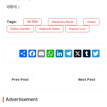
सकेगा।
Tags:
देश-विदेश
Narendra Modi
Adani
Rahul Gandhi
National News
Impact Live
Share
Facebook
Email
WhatsApp
LinkedIn
Telegram
X
Tumblr
Twit
Prev Post
Next Post
Advertisement