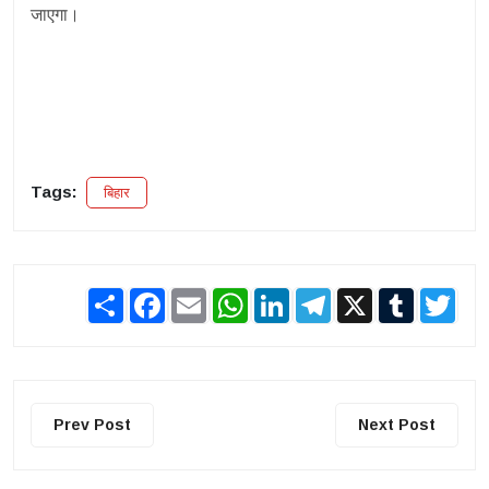
जाएगा।
Tags:
बिहार
Share
Facebook
Email
WhatsApp
LinkedIn
Telegram
X
Tumblr
Twit
Prev Post
Next Post