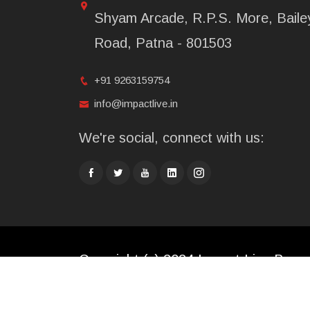
Shyam Arcade, R.P.S. More, Baile
Road, Patna - 801503
+91 9263159754
info@impactlive.in
We're social, connect with us:
Copyright (c) 2024 Impact Live Broad
Limited. All rights reserved.