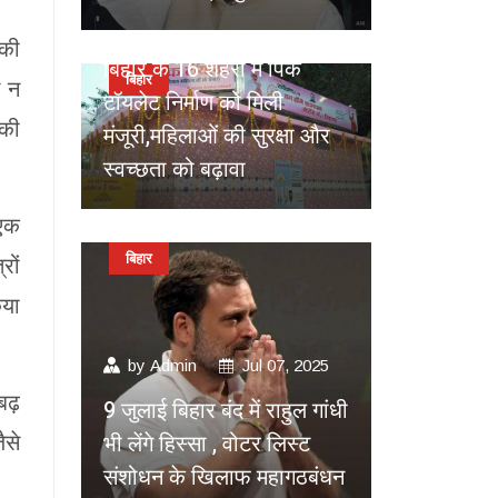
by
Admin
Jul 10, 2025
 की
बिहार के 16 शहरों में पिंक
बिहार
न न
टॉयलेट निर्माण को मिली
 की
मंजूरी,महिलाओं की सुरक्षा और
स्वच्छता को बढ़ावा
 एक
बिहार
रों
िया
by
Admin
Jul 07, 2025
बढ़
9 जुलाई बिहार बंद में राहुल गांधी
भी लेंगे हिस्सा , वोटर लिस्ट
ैसे
संशोधन के खिलाफ महागठबंधन