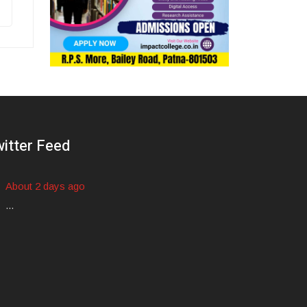
itter Feed
About 2 days ago
...