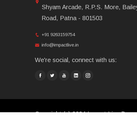
Shyam Arcade, R.P.S. More, Baile
Road, Patna - 801503
+91 9263159754
info@impactlive.in
We're social, connect with us:
Copyright (c) 2024 Impact Live Broad
Limited. All rights reserved.