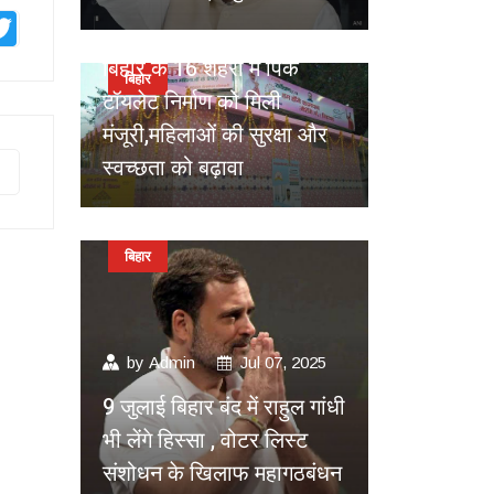
mblr
Twitter
by
Admin
Jul 10, 2025
बिहार के 16 शहरों में पिंक
बिहार
टॉयलेट निर्माण को मिली
मंजूरी,महिलाओं की सुरक्षा और
स्वच्छता को बढ़ावा
बिहार
by
Admin
Jul 07, 2025
9 जुलाई बिहार बंद में राहुल गांधी
भी लेंगे हिस्सा , वोटर लिस्ट
संशोधन के खिलाफ महागठबंधन