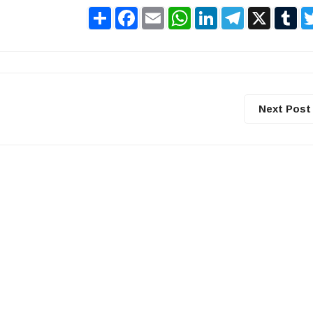
Share
Facebook
Email
WhatsApp
LinkedIn
Telegram
X
Tu
Next Post