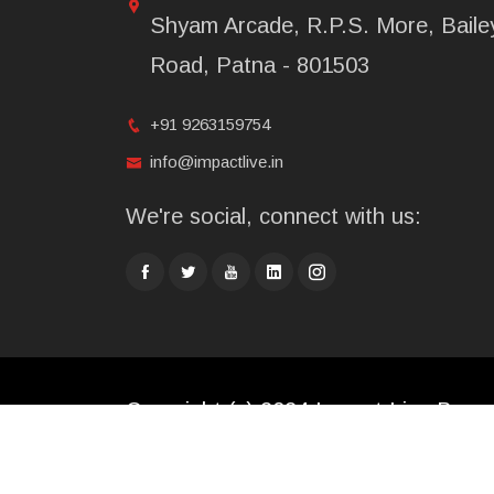
Shyam Arcade, R.P.S. More, Baile
Road, Patna - 801503
+91 9263159754
info@impactlive.in
We're social, connect with us:
Copyright (c) 2024 Impact Live Broad
Limited. All rights reserved.