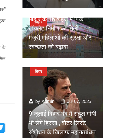
by
Admin
Jul 10, 2025
ाओं
बिहार के 16 शहरों में पिंक
क्त
बिहार
टॉयलेट निर्माण को मिली
मंजूरी,महिलाओं की सुरक्षा और
स्वच्छता को बढ़ावा
ा के
ामिल
बिहार
by
Admin
Jul 07, 2025
9 जुलाई बिहार बंद में राहुल गांधी
भी लेंगे हिस्सा , वोटर लिस्ट
mblr
Twitter
संशोधन के खिलाफ महागठबंधन